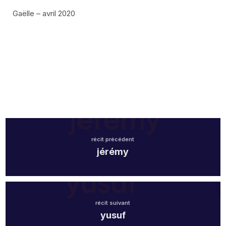
Gaëlle – avril 2020
récit précédent
jérémy
récit suivant
yusuf